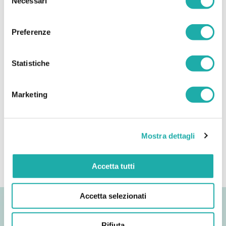
Necessari
del
consenso
Preferenze
TAGS
Statistiche
Cascada
Comunidad
Socios
Marketing
Ecuador
Madagascar
Sri Lanka
Mostra dettagli
Senegal
Tanzania
Sobre nosotros
Accetta tutti
Accetta selezionati
Rifiuta