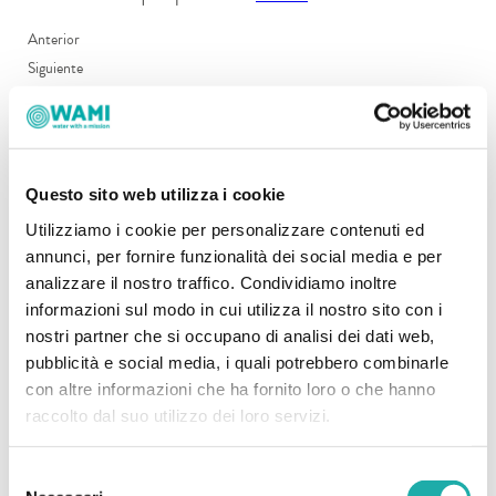
Anterior
Siguiente
Compartir este artículo
Questo sito web utilizza i cookie
Utilizziamo i cookie per personalizzare contenuti ed
annunci, per fornire funzionalità dei social media e per
Artículos Recientes
analizzare il nostro traffico. Condividiamo inoltre
informazioni sul modo in cui utilizza il nostro sito con i
nostri partner che si occupano di analisi dei dati web,
Sequía en Italia: entrevista a la ingeniera Sara Serritella
pubblicità e social media, i quali potrebbero combinarle
Adelantándose a la sequía: entrevista a Fabio Costantini
con altre informazioni che ha fornito loro o che hanno
raccolto dal suo utilizzo dei loro servizi.
Amenazas a las cuencas hidrográficas del Ecuador
Salasaca: ¡misión cumplida con Brunello Cucinelli!
Selezione