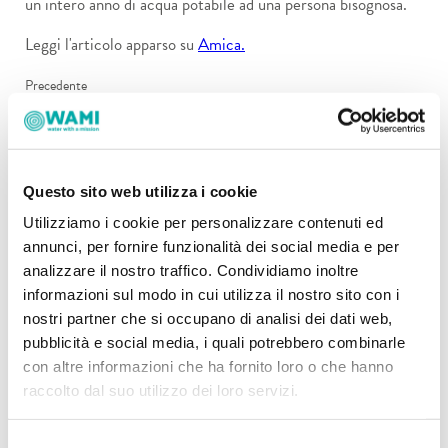
un intero anno di acqua potabile ad una persona bisognosa.
Leggi l'articolo apparso su
Amica.
Precedente
Successivo
Questo sito web utilizza i cookie
Condividi
Utilizziamo i cookie per personalizzare contenuti ed
annunci, per fornire funzionalità dei social media e per
analizzare il nostro traffico. Condividiamo inoltre
informazioni sul modo in cui utilizza il nostro sito con i
Articoli recenti
nostri partner che si occupano di analisi dei dati web,
pubblicità e social media, i quali potrebbero combinarle
Siccità in Italia: intervista all'ingegnera Sara Serritella
con altre informazioni che ha fornito loro o che hanno
raccolto dal suo utilizzo dei loro servizi.
Giocare d'anticipo sulla siccità: intervista a Fabio Costantini
Le minacce ai bacini idrici in Ecuador
Selezione