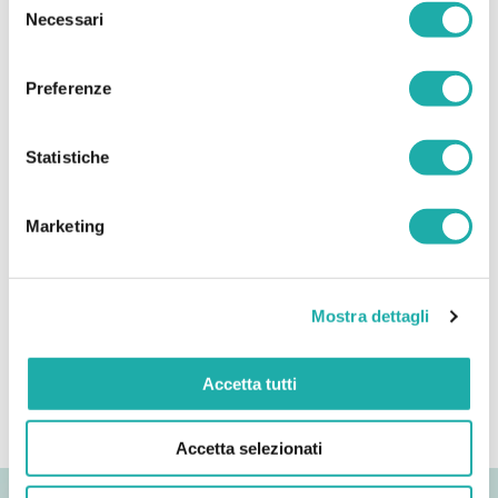
Necessari
del
Salasaca: missione compiuta con Brunello Cucinelli!
consenso
Preferenze
TAGS
Statistiche
Acqua
Marketing
Community
Partners
Ecuador
Madagascar
Mostra dettagli
Sri Lanka
Senegal
Tanzania
Accetta tutti
Dicono di noi
Accetta selezionati