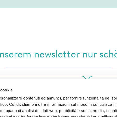
unserem newsletter nur sch
 cookie
imme der Verarbeitung personenbezogener Daten gemäß unserer
Datenschutzri
rsonalizzare contenuti ed annunci, per fornire funzionalità dei so
ffico. Condividiamo inoltre informazioni sul modo in cui utilizza il 
 occupano di analisi dei dati web, pubblicità e social media, i qual
azioni che ha fornito loro o che hanno raccolto dal suo utilizzo d