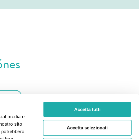
önes
Accetta tutti
chtlinie
zu.
cial media e
nostro sito
Accetta selezionati
i potrebbero
ei loro