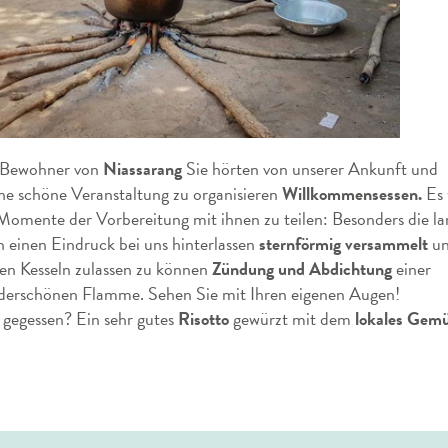
 Bewohner von
Niassarang
Sie hörten von unserer Ankunft und
ine schöne Veranstaltung zu organisieren
Willkommensessen.
Es 
 Momente der Vorbereitung mit ihnen zu teilen: Besonders die l
einen Eindruck bei uns hinterlassen
sternförmig versammelt
un
en Kesseln zulassen zu können
Zündung und Abdichtung
einer
erschönen Flamme. Sehen Sie mit Ihren eigenen Augen!
gegessen? Ein sehr gutes
Risotto
gewürzt mit dem
lokales Gemü