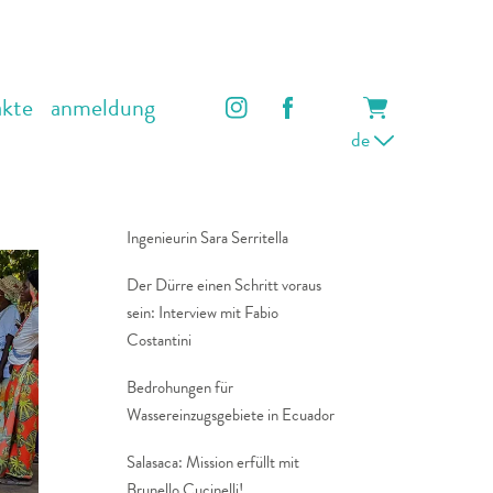
akte
anmeldung
de
Aktuelle Artikel
Dürre in Italien: Interview mit der
Ingenieurin Sara Serritella
Der Dürre einen Schritt voraus
sein: Interview mit Fabio
Costantini
Bedrohungen für
Wassereinzugsgebiete in Ecuador
Salasaca: Mission erfüllt mit
Brunello Cucinelli!