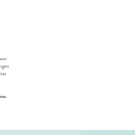
war
angen
ter
se.