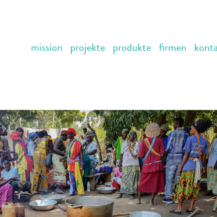
mission
projekte
produkte
firmen
kont
rd gekocht?