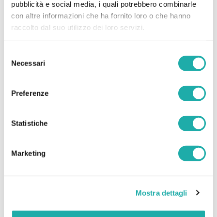
pubblicità e social media, i quali potrebbero combinarle
2021, indem wir im Ostbezirk von Ankatsake,
Madagaskar, ein gemeinsames Aquädukt
con altre informazioni che ha fornito loro o che hanno
errichten. Jeder von uns kann sich beteiligen
raccolto dal suo utilizzo dei loro servizi.
und zum Wachstum dieses Aquädukts
beitragen, indem...
Selezione
Necessari
del
WEITERLESEN
consenso
Preferenze
Statistiche
Marketing
TAGS
Wasserfall
Mostra dettagli
Gemeinschaft
Partner