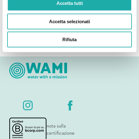
Accetta tutti
Ecuador
Madagaskar
Sri Lanka
Accetta selezionati
Senegal
Tansania
Rifiuta
Über uns
nota sulla
certificazione