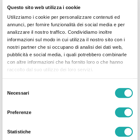
15.074.500
LITRE
Questo sito web utilizza i cookie
Utilizziamo i cookie per personalizzare contenuti ed
annunci, per fornire funzionalità dei social media e per
analizzare il nostro traffico. Condividiamo inoltre
informazioni sul modo in cui utilizza il nostro sito con i
PARTENAIRE DE RÉALISATION
nostri partner che si occupano di analisi dei dati web,
pubblicità e social media, i quali potrebbero combinarle
APRILE 2021
con altre informazioni che ha fornito loro o che hanno
DATE D'ACHÈVEMENT
raccolto dal suo utilizzo dei loro servizi.
Selezione
Necessari
del
Map
Satellite
consenso
Preferenze
Statistiche