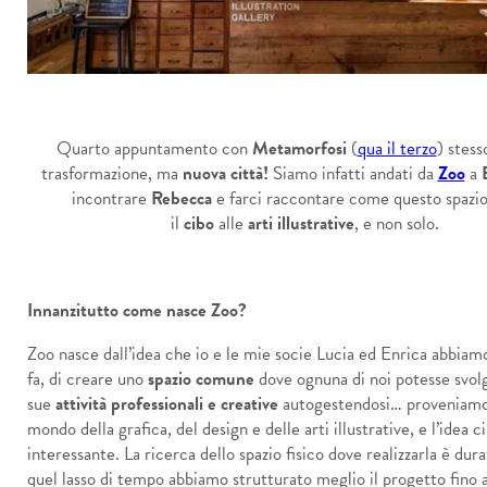
Quarto appuntamento con
Metamorfosi
(
qua il terzo
) stess
trasformazione, ma
nuova città!
Siamo infatti andati da
Zoo
a
incontrare
Rebecca
e farci raccontare come questo spazio
il
cibo
alle
arti illustrative
, e non solo.
Innanzitutto come nasce Zoo?
Zoo nasce dall’idea che io e le mie socie Lucia ed Enrica abbiam
fa, di creare uno
spazio comune
dove ognuna di noi potesse svol
sue
attività professionali e creative
autogestendosi… proveniamo
mondo della grafica, del design e delle arti illustrative, e l’idea 
interessante. La ricerca dello spazio fisico dove realizzarla è dura
quel lasso di tempo abbiamo strutturato meglio il progetto fino a