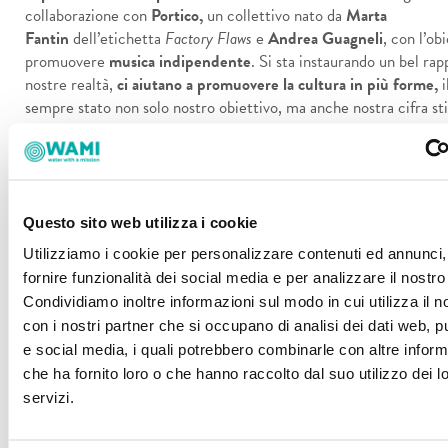
collaborazione con
Portico,
un collettivo nato da
Marta
Fantin
dell’etichetta
Factory Flaws
e
Andrea Guagneli
, con l’obi
promuovere
musica indipendente
.
Si sta instaurando un bel rap
nostre realtà,
ci aiutano a promuovere la cultura in più forme,
i
sempre stato non solo nostro obiettivo, ma anche nostra cifra stil
Cerchiamo di fare ciò anche
creando diversi workshop.
Per ese
all’inizio pensavamo molto anche
all’educazione e all’introduzio
bambini al mondo dell’arte,
aspetto importantissimo a cui oggi 
tanto. Col tempo però le iniziative in questo ambito sono scema
concentrate sempre di più sull’aspetto di
arte e food,
lasciando i
Questo sito web utilizza i cookie
nostra vena pedagogica. In Italia è difficile comunicare la formul
Utilizziamo i cookie per personalizzare contenuti ed annunci,
posto, che è sì ristorante, ma anche spazio espositivo, negozio d
fornire funzionalità dei social media e per analizzare il nostro 
d’arte… non è facile far capire alle persone che
la funzionalità d
Condividiamo inoltre informazioni sul modo in cui utilizza il no
multiforme, proprio come noi, proprio come l’arte.
con i nostri partner che si occupano di analisi dei dati web, pu
e social media, i quali potrebbero combinarle con altre inform
che ha fornito loro o che hanno raccolto dal suo utilizzo dei l
servizi.