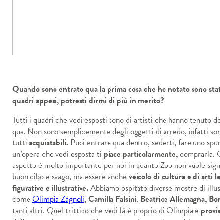
Quando sono entrato qua la prima cosa che ho notato sono stat
quadri appesi, potresti dirmi di più in merito?
Tutti i quadri che vedi esposti sono di artisti che hanno tenuto d
qua. Non sono semplicemente degli oggetti di arredo, infatti so
tutti
acquistabili.
Puoi entrare qua dentro, sederti, fare uno spun
un’opera che vedi esposta ti
piace particolarmente,
comprarla. 
aspetto è molto importante per noi in quanto Zoo non vuole signi
buon cibo e svago, ma essere anche
veicolo di cultura e di arti l
figurative e illustrative.
Abbiamo ospitato diverse mostre di illus
come
Olimpia Zagnoli
, Camilla Falsini, Beatrice Allemagna, B
tanti altri. Quel trittico che vedi là è proprio di Olimpia e
provi