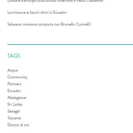
Giocare d'anticipo sulla siccità: intervista a Fabio Costantini
Le minacce ai bacini idrici in Ecuador
Salasaca: missione compiuta con Brunello Cucinelli!
TAGS
Acqua
Community
Partners
Ecuador
Madagascar
Sri Lanka
Senegal
Tanzania
Dicono di noi