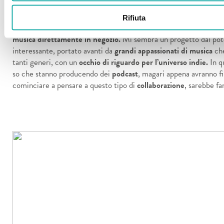
delle
piccole situazioni musicali
qua nel nostro spazio. Per “situa
musicali” intendo creare, magari periodicamente, un
piccolo co
Rifiuta
radio
all’interno di Zoo da dove i ragazzi della radio possano
tras
musica direttamente in negozio.
Mi sembra un progetto dal pot
interessante, portato avanti da
grandi appassionati di musica
ch
tanti generi, con un
occhio di riguardo per l’universo indie.
In q
so che stanno producendo dei
podcast
, magari appena avranno f
cominciare a pensare a questo tipo di
collaborazione
, sarebbe fa