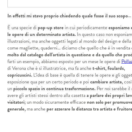
In effetti mi stavo proprio chiedendo quale fosse il suo scopo…
È una specie di
pop-up store
in cui periodicamente
esponiamo 
le opere di un determinato artista.
In questo caso non esponiam
illustrazioni, ma anche oggetti legati al mondo del design e della
come magliette, quaderni… diciamo che quello che è in vendita
molto dal catalogo dell’artista in questione e da quello che pr
farti un esempio, abbiamo esposto per un mese le opere di
Polla
di Verona che è sì illustratrice, ma fa anche
t-shirt, foulards,
copricuscini.
L’idea di base è quella di tenere le opere e gli ogget
esposizione qua per un certo periodo e poi
cambiare artista,
così
un
piccolo spazio in continua trasformazione.
Per noi sarebbe il
avere gli artisti stessi dentro alla casetta
a parlare dei propri lavo
visitatori;
un modo sicuramente efficace
non solo per promuover
generale,
ma anche
per azzerare la distanza tra artista e fruitore