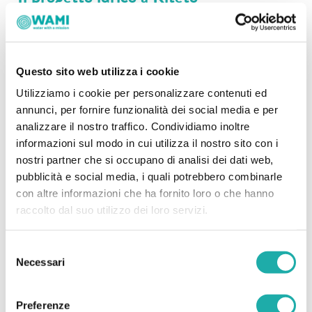
Kiteto si trova nel nord della Tanzania, abitato da popolazioni
Maasai. È un distretto in cui gran parte della popolazione
non ha accesso all’acqua
. Le principali attività
Questo sito web utilizza i cookie
sono l’agricoltura e l’allevamento di mucche e pecore. Le
Utilizziamo i cookie per personalizzare contenuti ed
coltivazioni più comuni sono quella del mais e dei fiori di
annunci, per fornire funzionalità dei social media e per
girasole. Il mais, in particolare, viene sia venduto che
analizzare il nostro traffico. Condividiamo inoltre
utilizzato come mangime per l’allevamento.
informazioni sul modo in cui utilizza il nostro sito con i
nostri partner che si occupano di analisi dei dati web,
pubblicità e social media, i quali potrebbero combinarle
con altre informazioni che ha fornito loro o che hanno
raccolto dal suo utilizzo dei loro servizi.
Selezione
Necessari
del
consenso
Preferenze