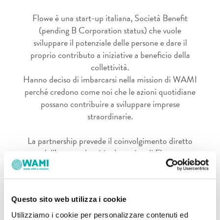
Flowe è una start-up italiana, Società Benefit
(pending B Corporation status) che vuole
sviluppare il potenziale delle persone e dare il
proprio contributo a iniziative a beneficio della
collettività.
Hanno deciso di imbarcarsi nella mission di WAMI
perché credono come noi che le azioni quotidiane
possano contribuire a sviluppare imprese
straordinarie.
La partnership prevede il coinvolgimento diretto
dell’utente che visita la pagina di Flowe.
Compilando il modulo di contatto per scoprire di
più sulle novità di Flowe, contribuisci a donare
1000 litri al progetto di realizzazione di una rete
Questo sito web utilizza i cookie
idrica che dà accesso diretto all’acqua potabile a
37 famiglie del villaggio di Norwood, in Sri Lanka.
Utilizziamo i cookie per personalizzare contenuti ed