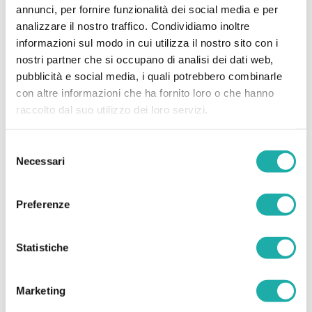
E il tuo contributo può raddoppiare se oltre alla
annunci, per fornire funzionalità dei social media e per
mail, lasci anche il tuo numero di telefono.
analizzare il nostro traffico. Condividiamo inoltre
informazioni sul modo in cui utilizza il nostro sito con i
nostri partner che si occupano di analisi dei dati web,
20
FAMIGLIE
pubblicità e social media, i quali potrebbero combinarle
con altre informazioni che ha fornito loro o che hanno
COINVOLTE
raccolto dal suo utilizzo dei loro servizi.
217
ABITANTI
Selezione
Necessari
del
consenso
59.403.750
LITRI
Preferenze
Statistiche
PARTNER REALIZZATIVO
Marketing