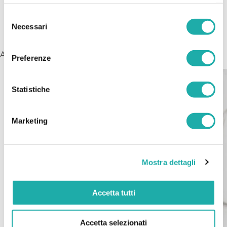
Selezione
Necessari
del
consenso
Affichage de 2 produits sur 2
Preferenze
Statistiche
Marketing
Mostra dettagli
Accetta tutti
Accetta selezionati