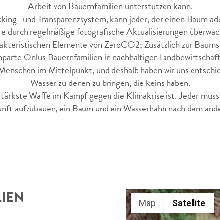
Arbeit von Bauernfamilien unterstützen kann.
cking- und Transparenzsystem, kann jeder, der einen Baum ado
re durch regelmäßige fotografische Aktualisierungen überwac
arakteristischen Elemente von ZeroCO2; Zusätzlich zur Baums
arte Onlus Bauernfamilien in nachhaltiger Landbewirtschaf
enschen im Mittelpunkt, und deshalb haben wir uns entschied
Wasser zu denen zu bringen, die keins haben.
tärkste Waffe im Kampf gegen die Klimakrise ist. Jeder muss s
nft aufzubauen, ein Baum und ein Wasserhahn nach dem and
LIEN
Map
Satellite