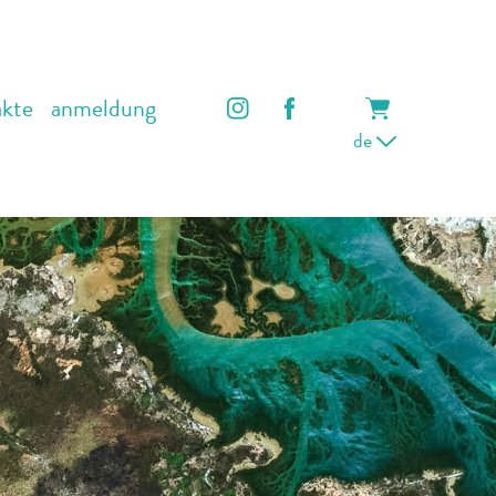
akte
anmeldung
de